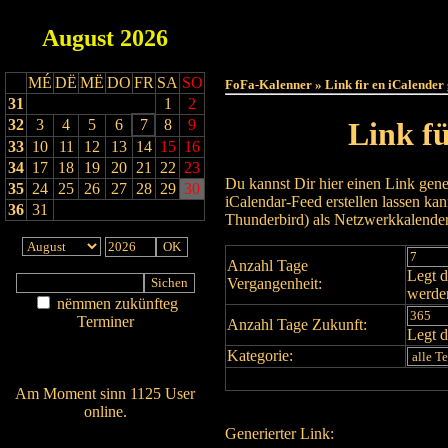
August
2026
Haut
MÉ
DË
MË
DO
FR
SA
SO
FoFa-Kalenner » Link fir en iCalender
31
1
2
32
3
4
5
6
7
8
9
Link f
33
10
11
12
13
14
15
16
34
17
18
19
20
21
22
23
Du kannst Dir hier einen Link gene
35
24
25
26
27
28
29
30
iCalendar-Feed erstellen lassen k
36
31
Thunderbird) als Netzwerkkalende
Anzahl Tage
Legt d
Vergangenheit:
werde
nëmmen zukünfteg
Terminer
Anzahl Tage Zukunft:
Legt d
Am Détail sichen
Kategorie:
Nei agedroen
Am Moment sinn 1125 User
online.
Generierter Link:
Wien ass online?