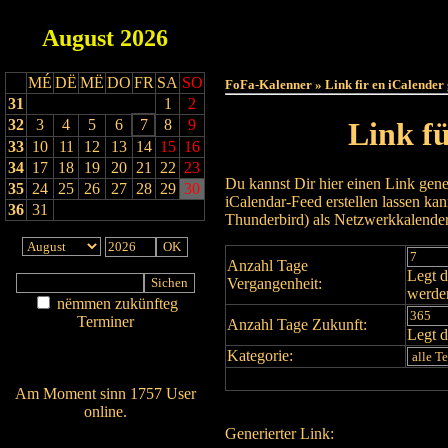
August
2026
Haut
MÉ
DË
MË
DO
FR
SA
SO
FoFa-Kalenner » Link fir en iCalender
31
1
2
32
3
4
5
6
7
8
9
Link f
33
10
11
12
13
14
15
16
34
17
18
19
20
21
22
23
Du kannst Dir hier einen Link gene
35
24
25
26
27
28
29
30
iCalendar-Feed erstellen lassen k
36
31
Thunderbird) als Netzwerkkalende
Anzahl Tage
Legt d
Vergangenheit:
werde
nëmmen zukünfteg
Terminer
Anzahl Tage Zukunft:
Legt d
Am Détail sichen
Kategorie:
Nei agedroen
Am Moment sinn 1757 User
online.
Generierter Link:
Wien ass online?