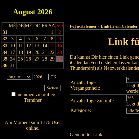
August
2026
Haut
MÉ
DË
MË
DO
FR
SA
SO
FoFa-Kalenner » Link fir en iCalender
31
1
2
32
3
4
5
6
7
8
9
Link f
33
10
11
12
13
14
15
16
34
17
18
19
20
21
22
23
Du kannst Dir hier einen Link gene
35
24
25
26
27
28
29
30
iCalendar-Feed erstellen lassen k
36
31
Thunderbird) als Netzwerkkalende
Anzahl Tage
Legt d
Vergangenheit:
werde
nëmmen zukünfteg
Terminer
Anzahl Tage Zukunft:
Legt d
Am Détail sichen
Kategorie:
Nei agedroen
Am Moment sinn 1776 User
online.
Generierter Link:
Wien ass online?