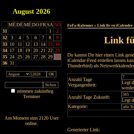
August
2026
Haut
MÉ
DË
MË
DO
FR
SA
SO
FoFa-Kalenner » Link fir en iCalender
31
1
2
Link f
32
3
4
5
6
7
8
9
33
10
11
12
13
14
15
16
34
17
18
19
20
21
22
23
Du kannst Dir hier einen Link gene
35
24
25
26
27
28
29
30
iCalendar-Feed erstellen lassen k
36
31
Thunderbird) als Netzwerkkalende
Anzahl Tage
Legt d
Vergangenheit:
werde
nëmmen zukünfteg
Terminer
Anzahl Tage Zukunft:
Legt d
Am Détail sichen
Kategorie:
Nei agedroen
Am Moment sinn 2120 User
online.
Generierter Link:
Wien ass online?