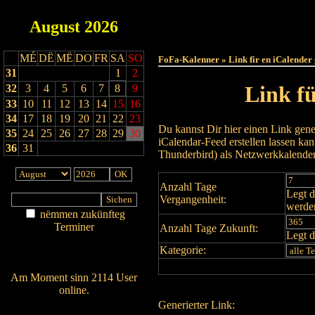
August
2026
Haut
MÉ
DË
MË
DO
FR
SA
SO
FoFa-Kalenner » Link fir en iCalender
31
1
2
Link f
32
3
4
5
6
7
8
9
33
10
11
12
13
14
15
16
34
17
18
19
20
21
22
23
Du kannst Dir hier einen Link gene
35
24
25
26
27
28
29
30
iCalendar-Feed erstellen lassen k
36
31
Thunderbird) als Netzwerkkalende
Anzahl Tage
Legt d
Vergangenheit:
werde
nëmmen zukünfteg
Terminer
Anzahl Tage Zukunft:
Legt d
Am Détail sichen
Kategorie:
Nei agedroen
Am Moment sinn 2114 User
online.
Generierter Link:
Wien ass online?