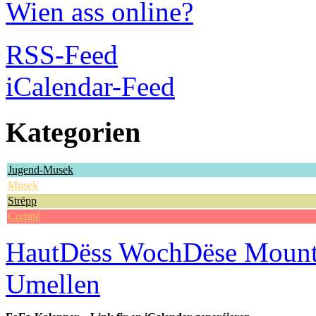
Wien ass online?
RSS-Feed
iCalendar-Feed
Kategorien
Jugend-Musek
Musek
Strëpp
Comité
Haut
Dëss Woch
Dëse Moun
Umellen