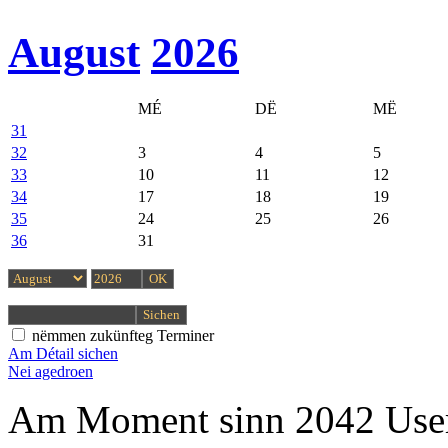
August
2026
MÉ
DË
MË
31
32
3
4
5
33
10
11
12
34
17
18
19
35
24
25
26
36
31
nëmmen zukünfteg Terminer
Am Détail sichen
Nei agedroen
Am Moment sinn 2042 User