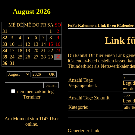
August
2026
Haut
MÉ
DË
MË
DO
FR
SA
SO
FoFa-Kalenner » Link fir en iCalender
31
1
2
32
3
4
5
6
7
8
9
Link f
33
10
11
12
13
14
15
16
34
17
18
19
20
21
22
23
Du kannst Dir hier einen Link gene
35
24
25
26
27
28
29
30
iCalendar-Feed erstellen lassen k
36
31
Thunderbird) als Netzwerkkalende
Anzahl Tage
Legt d
Vergangenheit:
werde
nëmmen zukünfteg
Terminer
Anzahl Tage Zukunft:
Legt d
Am Détail sichen
Kategorie:
Nei agedroen
Am Moment sinn 1147 User
online.
Generierter Link:
Wien ass online?