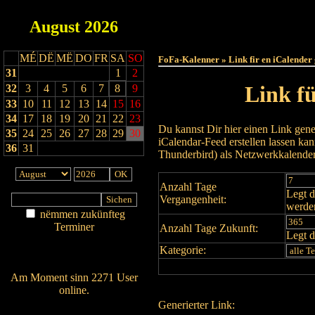
August
2026
Haut
MÉ
DË
MË
DO
FR
SA
SO
FoFa-Kalenner » Link fir en iCalender
31
1
2
Link f
32
3
4
5
6
7
8
9
33
10
11
12
13
14
15
16
34
17
18
19
20
21
22
23
Du kannst Dir hier einen Link gene
35
24
25
26
27
28
29
30
iCalendar-Feed erstellen lassen k
36
31
Thunderbird) als Netzwerkkalende
Anzahl Tage
Legt d
Vergangenheit:
werde
nëmmen zukünfteg
Terminer
Anzahl Tage Zukunft:
Legt d
Am Détail sichen
Kategorie:
Nei agedroen
Am Moment sinn 2271 User
online.
Generierter Link:
Wien ass online?