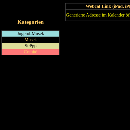
RSS-Feed
Webcal-Link (iPad, 
iCalendar-Feed
Generierte Adresse im Kalender öf
Kategorien
Jugend-Musek
Musek
Strëpp
Comité