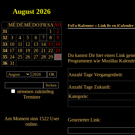
August
2026
MÉ
DË
MË
DO
FR
SA
SO
FoFa-Kalenner » Link fir en iCalender
31
1
2
32
3
4
5
6
7
8
9
33
10
11
12
13
14
15
16
34
17
18
19
20
21
22
23
Du kannst Dir hier einen Link gene
35
24
25
26
27
28
29
30
Programmen wie Mozillas Kalender
36
31
Anzahl Tage Vergangenheit:
Anzahl Tage Zukunft:
nëmmen zukünfteg
Kategorie:
Terminer
Am Détail sichen
Nei agedroen
Am Moment sinn 1522 User
Generierter Link:
online.
Wien ass online?