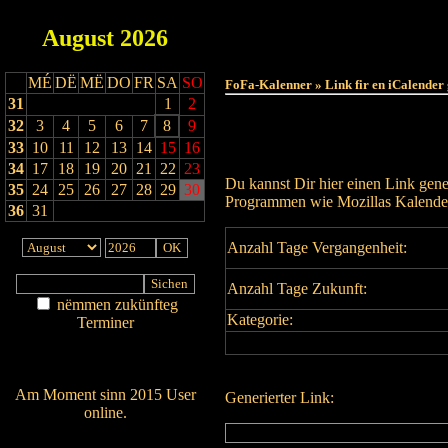
August
2026
MÉ
DË
MË
DO
FR
SA
SO
FoFa-Kalenner » Link fir en iCalender
31
1
2
32
3
4
5
6
7
8
9
33
10
11
12
13
14
15
16
34
17
18
19
20
21
22
23
Du kannst Dir hier einen Link gene
35
24
25
26
27
28
29
30
Programmen wie Mozillas Kalender
36
31
Anzahl Tage Vergangenheit:
Anzahl Tage Zukunft:
nëmmen zukünfteg
Kategorie:
Terminer
Am Détail sichen
Nei agedroen
Am Moment sinn 2015 User
Generierter Link:
online.
Wien ass online?