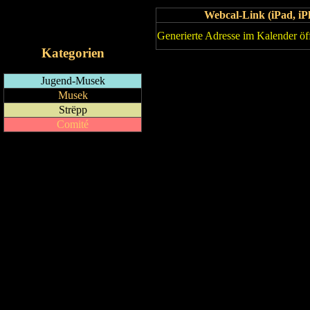
Webcal-Link (iPad, 
RSS-Feed
iCalendar-Feed
Generierte Adresse im Kalender öf
Kategorien
Jugend-Musek
Musek
Strëpp
Comité