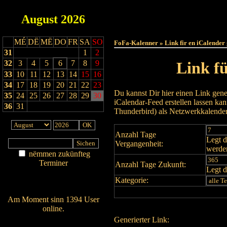
August
2026
Haut
MÉ
DË
MË
DO
FR
SA
SO
FoFa-Kalenner » Link fir en iCalender
31
1
2
32
3
4
5
6
7
8
9
Link f
33
10
11
12
13
14
15
16
34
17
18
19
20
21
22
23
Du kannst Dir hier einen Link gene
35
24
25
26
27
28
29
30
iCalendar-Feed erstellen lassen k
36
31
Thunderbird) als Netzwerkkalende
Anzahl Tage
Legt d
Vergangenheit:
werde
nëmmen zukünfteg
Terminer
Anzahl Tage Zukunft:
Legt d
Am Détail sichen
Kategorie:
Nei agedroen
Am Moment sinn 1394 User
online.
Generierter Link:
Wien ass online?