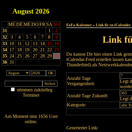
August
2026
Haut
MÉ
DË
MË
DO
FR
SA
SO
FoFa-Kalenner » Link fir en iCalender
31
1
2
Link f
32
3
4
5
6
7
8
9
33
10
11
12
13
14
15
16
34
17
18
19
20
21
22
23
Du kannst Dir hier einen Link gene
35
24
25
26
27
28
29
30
iCalendar-Feed erstellen lassen k
36
31
Thunderbird) als Netzwerkkalende
Anzahl Tage
Legt d
Vergangenheit:
werde
nëmmen zukünfteg
Terminer
Anzahl Tage Zukunft:
Legt d
Am Détail sichen
Kategorie:
Nei agedroen
Am Moment sinn 1656 User
online.
Generierter Link:
Wien ass online?