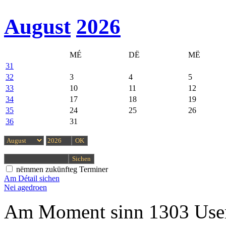
August
2026
MÉ
DË
MË
31
32
3
4
5
33
10
11
12
34
17
18
19
35
24
25
26
36
31
nëmmen zukünfteg Terminer
Am Détail sichen
Nei agedroen
Am Moment sinn 1303 User