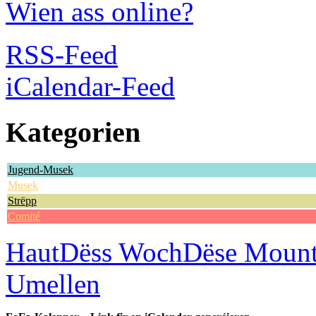
Wien ass online?
RSS-Feed
iCalendar-Feed
Kategorien
Jugend-Musek
Musek
Strëpp
Comité
Haut
Dëss Woch
Dëse Moun
Umellen