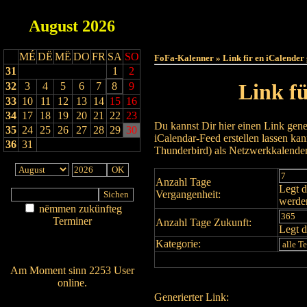
August
2026
Haut
MÉ
DË
MË
DO
FR
SA
SO
FoFa-Kalenner » Link fir en iCalender
31
1
2
Link f
32
3
4
5
6
7
8
9
33
10
11
12
13
14
15
16
34
17
18
19
20
21
22
23
Du kannst Dir hier einen Link gene
35
24
25
26
27
28
29
30
iCalendar-Feed erstellen lassen k
36
31
Thunderbird) als Netzwerkkalende
Anzahl Tage
Legt d
Vergangenheit:
werde
nëmmen zukünfteg
Terminer
Anzahl Tage Zukunft:
Legt d
Am Détail sichen
Kategorie:
Nei agedroen
Am Moment sinn 2253 User
online.
Generierter Link:
Wien ass online?