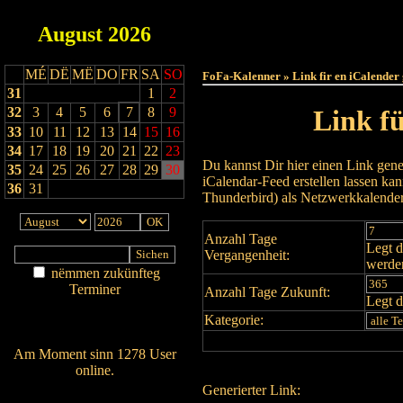
August
2026
Haut
MÉ
DË
MË
DO
FR
SA
SO
FoFa-Kalenner » Link fir en iCalender
31
1
2
32
3
4
5
6
7
8
9
Link f
33
10
11
12
13
14
15
16
34
17
18
19
20
21
22
23
Du kannst Dir hier einen Link gene
35
24
25
26
27
28
29
30
iCalendar-Feed erstellen lassen k
36
31
Thunderbird) als Netzwerkkalende
Anzahl Tage
Legt d
Vergangenheit:
werde
nëmmen zukünfteg
Terminer
Anzahl Tage Zukunft:
Legt d
Am Détail sichen
Kategorie:
Nei agedroen
Am Moment sinn 1278 User
online.
Generierter Link:
Wien ass online?