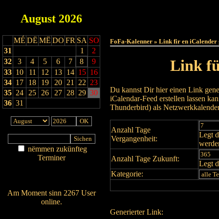
August
2026
Haut
MÉ
DË
MË
DO
FR
SA
SO
FoFa-Kalenner » Link fir en iCalender
31
1
2
Link f
32
3
4
5
6
7
8
9
33
10
11
12
13
14
15
16
34
17
18
19
20
21
22
23
Du kannst Dir hier einen Link gene
35
24
25
26
27
28
29
30
iCalendar-Feed erstellen lassen k
36
31
Thunderbird) als Netzwerkkalende
Anzahl Tage
Legt d
Vergangenheit:
werde
nëmmen zukünfteg
Terminer
Anzahl Tage Zukunft:
Legt d
Am Détail sichen
Kategorie:
Nei agedroen
Am Moment sinn 2267 User
online.
Generierter Link:
Wien ass online?