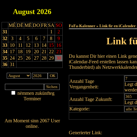
August
2026
Haut
MÉ
DË
MË
DO
FR
SA
SO
FoFa-Kalenner » Link fir en iCalender
31
1
2
Link f
32
3
4
5
6
7
8
9
33
10
11
12
13
14
15
16
34
17
18
19
20
21
22
23
Du kannst Dir hier einen Link gene
35
24
25
26
27
28
29
30
iCalendar-Feed erstellen lassen k
36
31
Thunderbird) als Netzwerkkalende
Anzahl Tage
Legt d
Vergangenheit:
werde
nëmmen zukünfteg
Terminer
Anzahl Tage Zukunft:
Legt d
Am Détail sichen
Kategorie:
Nei agedroen
Am Moment sinn 2067 User
online.
Generierter Link:
Wien ass online?