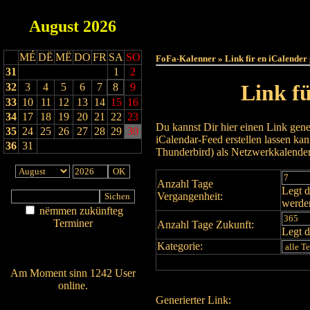
August
2026
Haut
MÉ
DË
MË
DO
FR
SA
SO
FoFa-Kalenner » Link fir en iCalender
31
1
2
Link f
32
3
4
5
6
7
8
9
33
10
11
12
13
14
15
16
34
17
18
19
20
21
22
23
Du kannst Dir hier einen Link gene
35
24
25
26
27
28
29
30
iCalendar-Feed erstellen lassen k
36
31
Thunderbird) als Netzwerkkalende
Anzahl Tage
Legt d
Vergangenheit:
werde
nëmmen zukünfteg
Terminer
Anzahl Tage Zukunft:
Legt d
Am Détail sichen
Kategorie:
Nei agedroen
Am Moment sinn 1242 User
online.
Generierter Link:
Wien ass online?