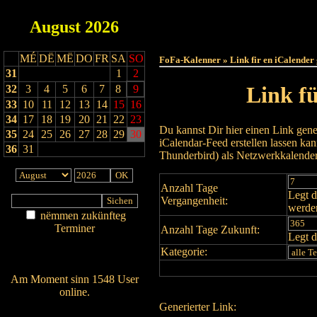
August
2026
Haut
MÉ
DË
MË
DO
FR
SA
SO
FoFa-Kalenner » Link fir en iCalender
31
1
2
Link f
32
3
4
5
6
7
8
9
33
10
11
12
13
14
15
16
34
17
18
19
20
21
22
23
Du kannst Dir hier einen Link gene
35
24
25
26
27
28
29
30
iCalendar-Feed erstellen lassen k
36
31
Thunderbird) als Netzwerkkalende
Anzahl Tage
Legt d
Vergangenheit:
werde
nëmmen zukünfteg
Terminer
Anzahl Tage Zukunft:
Legt d
Am Détail sichen
Kategorie:
Nei agedroen
Am Moment sinn 1548 User
online.
Generierter Link:
Wien ass online?