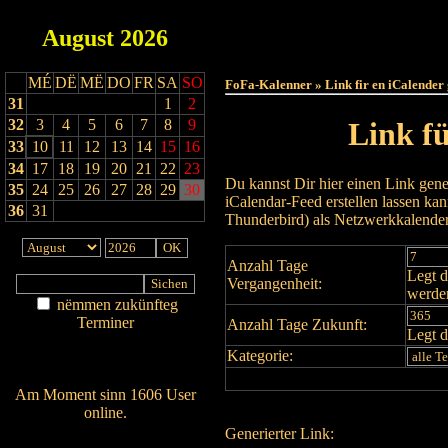
August
2026
Haut
MÉ
DË
MË
DO
FR
SA
SO
FoFa-Kalenner » Link fir en iCalender
31
1
2
32
3
4
5
6
7
8
9
Link f
33
10
11
12
13
14
15
16
34
17
18
19
20
21
22
23
Du kannst Dir hier einen Link gene
35
24
25
26
27
28
29
30
iCalendar-Feed erstellen lassen k
36
31
Thunderbird) als Netzwerkkalende
Anzahl Tage
Legt d
Vergangenheit:
werde
nëmmen zukünfteg
Terminer
Anzahl Tage Zukunft:
Legt d
Am Détail sichen
Kategorie:
Nei agedroen
Am Moment sinn 1606 User
online.
Generierter Link:
Wien ass online?