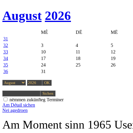
August
2026
MÉ
DË
MË
31
32
3
4
5
33
10
11
12
34
17
18
19
35
24
25
26
36
31
nëmmen zukünfteg Terminer
Am Détail sichen
Nei agedroen
Am Moment sinn 1965 User