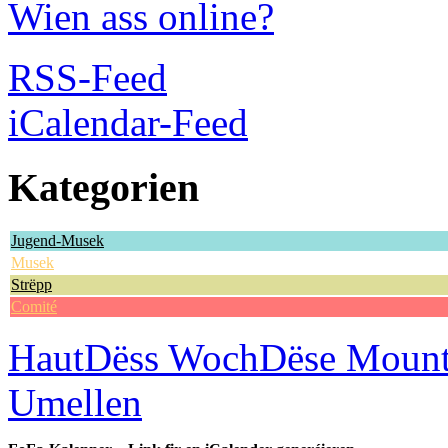
Wien ass online?
RSS-Feed
iCalendar-Feed
Kategorien
Jugend-Musek
Musek
Strëpp
Comité
Haut
Dëss Woch
Dëse Moun
Umellen