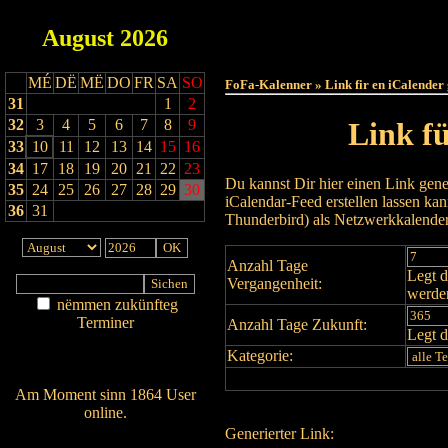
August
2026
Haut
MÉ
DË
MË
DO
FR
SA
SO
FoFa-Kalenner » Link fir en iCalender
31
1
2
32
3
4
5
6
7
8
9
Link f
33
10
11
12
13
14
15
16
34
17
18
19
20
21
22
23
Du kannst Dir hier einen Link gene
35
24
25
26
27
28
29
30
iCalendar-Feed erstellen lassen k
36
31
Thunderbird) als Netzwerkkalende
Anzahl Tage
Legt d
Vergangenheit:
werde
nëmmen zukünfteg
Terminer
Anzahl Tage Zukunft:
Legt d
Am Détail sichen
Kategorie:
Nei agedroen
Am Moment sinn 1864 User
online.
Generierter Link:
Wien ass online?