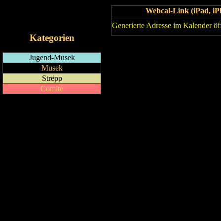
Webcal-Link (iPad, 
RSS-Feed
iCalendar-Feed
Generierte Adresse im Kalender öf
Kategorien
Jugend-Musek
Musek
Strëpp
Comité