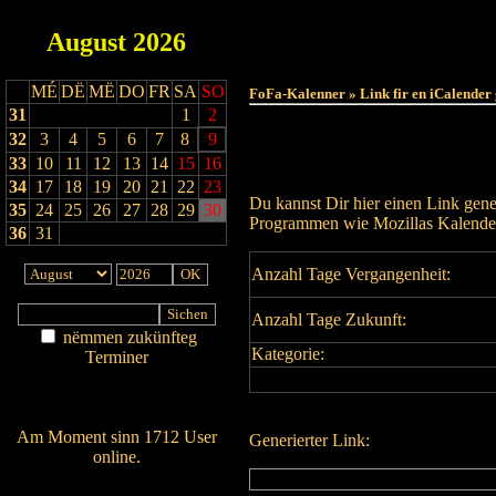
August
2026
MÉ
DË
MË
DO
FR
SA
SO
FoFa-Kalenner » Link fir en iCalender
31
1
2
32
3
4
5
6
7
8
9
33
10
11
12
13
14
15
16
34
17
18
19
20
21
22
23
Du kannst Dir hier einen Link gene
35
24
25
26
27
28
29
30
Programmen wie Mozillas Kalender
36
31
Anzahl Tage Vergangenheit:
Anzahl Tage Zukunft:
nëmmen zukünfteg
Kategorie:
Terminer
Am Détail sichen
Nei agedroen
Am Moment sinn 1712 User
Generierter Link:
online.
Wien ass online?