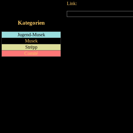
Link:
RSS-Feed
iCalendar-Feed
Kategorien
Jugend-Musek
Musek
Strëpp
Comité