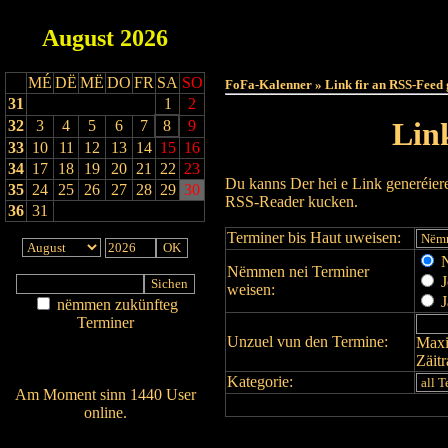
August
2026
Haut
MÉ
DË
MË
DO
FR
SA
SO
FoFa-Kalenner » Link fir an RSS-Feed 
31
1
2
Lin
32
3
4
5
6
7
8
9
33
10
11
12
13
14
15
16
34
17
18
19
20
21
22
23
Du kanns Der hei e Link generéier
35
24
25
26
27
28
29
30
RSS-Reader kucken.
36
31
Terminer bis Haut uweisen:
N
Nëmmen nei Terminer
J
weisen:
J
nëmmen zukünfteg
Terminer
Unzuel vun den Termine:
Maxi
Am Détail sichen
Zäit
Nei agedroen
Kategorie:
Am Moment sinn 1440 User
online.
Wien ass online?