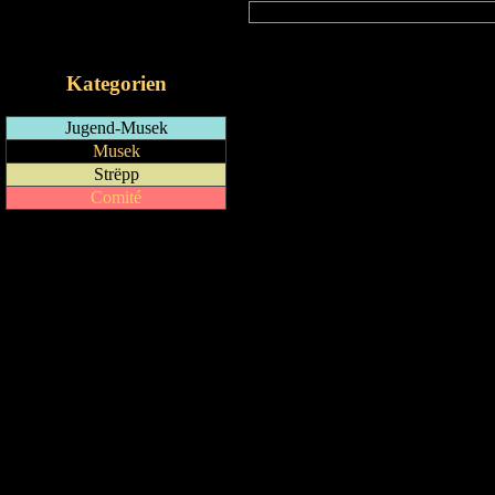
RSS-Feed
iCalendar-Feed
Kategorien
Jugend-Musek
Musek
Strëpp
Comité