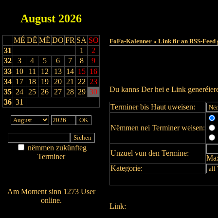
August
2026
MÉ
DË
MË
DO
FR
SA
SO
FoFa-Kalenner » Link fir an RSS-Feed 
31
1
2
32
3
4
5
6
7
8
9
33
10
11
12
13
14
15
16
34
17
18
19
20
21
22
23
Du kanns Der hei e Link generéie
35
24
25
26
27
28
29
30
36
31
Terminer bis Haut uweisen:
Nëmmen nei Terminer weisen:
nëmmen zukünfteg
Unzuel vun den Termine:
Terminer
Max
Am Détail sichen
Kategorie:
Nei agedroen
Am Moment sinn 1273 User
online.
Link:
Wien ass online?