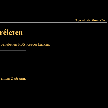
 Joer
Terminlëscht
Ugemelt als:
Guest-User
réieren
m beliebegen RSS-Reader kucken.
wählten Zäitraum.