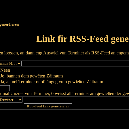
Haut
Dëss Woch
Dëse Mount
Dëst
Umellen
generéieren
Link fir RSS-Feed gene
ren loossen, an dann eng Auswiel vun Terminer als RSS-Feed an enge
Neen
Jo, bannen dem gewëten Zäitraum
Ja, all nei Terminer onofhängeg vum gewielten Zäitraum
imal Unzuel vun Terminer, 0 weisst all Terminer am gewielten der ge