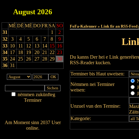
August
2026
Haut
MÉ
DË
MË
DO
FR
SA
SO
FoFa-Kalenner » Link fir an RSS-Feed 
31
1
2
Lin
32
3
4
5
6
7
8
9
33
10
11
12
13
14
15
16
34
17
18
19
20
21
22
23
Du kanns Der hei e Link generéier
35
24
25
26
27
28
29
30
RSS-Reader kucken.
36
31
Terminer bis Haut uweisen:
N
Nëmmen nei Terminer
J
weisen:
J
nëmmen zukünfteg
Terminer
Unzuel vun den Termine:
Maxi
Am Détail sichen
Zäit
Nei agedroen
Kategorie:
Am Moment sinn 2037 User
online.
Wien ass online?