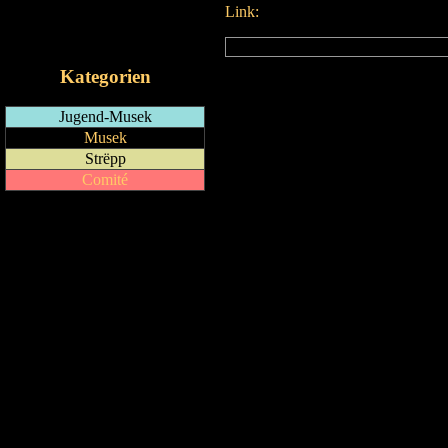
Link:
RSS-Feed
iCalendar-Feed
Kategorien
Jugend-Musek
Musek
Strëpp
Comité