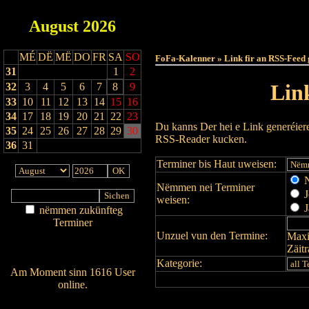
August
2026
Haut
MÉ
DË
MË
DO
FR
SA
SO
FoFa-Kalenner » Link fir an RSS-Feed 
31
1
2
Lin
32
3
4
5
6
7
8
9
33
10
11
12
13
14
15
16
34
17
18
19
20
21
22
23
Du kanns Der hei e Link generéier
35
24
25
26
27
28
29
30
RSS-Reader kucken.
36
31
Terminer bis Haut uweisen:
N
Nëmmen nei Terminer
J
weisen:
J
nëmmen zukünfteg
Terminer
Unzuel vun den Termine:
Maxi
Am Détail sichen
Zäit
Nei agedroen
Kategorie:
Am Moment sinn 1616 User
online.
Wien ass online?