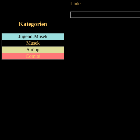
Link:
RSS-Feed
iCalendar-Feed
Kategorien
Jugend-Musek
Musek
Strëpp
Comité