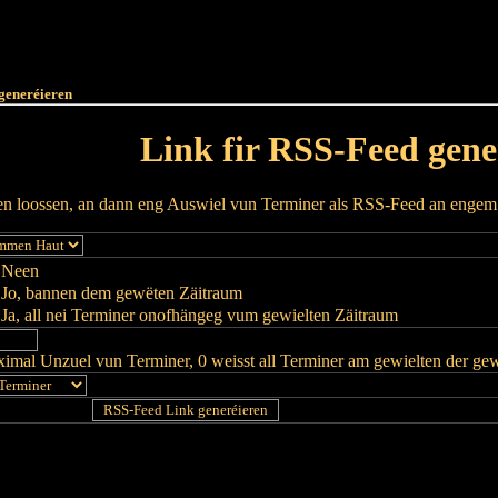
Haut
Dëss Woch
Dëse Mount
Dëst
Umellen
generéieren
Link fir RSS-Feed gene
ren loossen, an dann eng Auswiel vun Terminer als RSS-Feed an enge
Neen
Jo, bannen dem gewëten Zäitraum
Ja, all nei Terminer onofhängeg vum gewielten Zäitraum
imal Unzuel vun Terminer, 0 weisst all Terminer am gewielten der ge