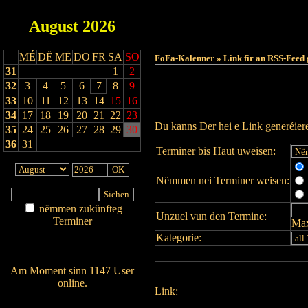
August
2026
MÉ
DË
MË
DO
FR
SA
SO
FoFa-Kalenner » Link fir an RSS-Feed 
31
1
2
32
3
4
5
6
7
8
9
33
10
11
12
13
14
15
16
34
17
18
19
20
21
22
23
Du kanns Der hei e Link generéie
35
24
25
26
27
28
29
30
36
31
Terminer bis Haut uweisen:
Nëmmen nei Terminer weisen:
nëmmen zukünfteg
Unzuel vun den Termine:
Terminer
Max
Am Détail sichen
Kategorie:
Nei agedroen
Am Moment sinn 1147 User
online.
Link:
Wien ass online?