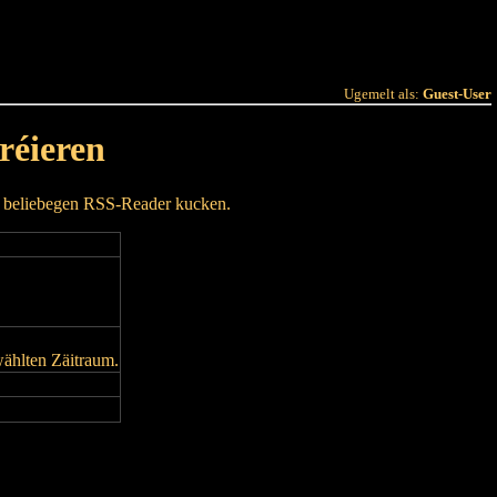
 Joer
Terminlëscht
Ugemelt als:
Guest-User
réieren
m beliebegen RSS-Reader kucken.
wählten Zäitraum.