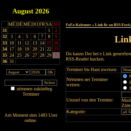
August
2026
Haut
MÉ
DË
MË
DO
FR
SA
SO
FoFa-Kalenner » Link fir an RSS-Feed 
31
1
2
32
3
4
5
6
7
8
9
Lin
33
10
11
12
13
14
15
16
34
17
18
19
20
21
22
23
Du kanns Der hei e Link generéier
35
24
25
26
27
28
29
30
RSS-Reader kucken.
36
31
Terminer bis Haut uweisen:
N
Nëmmen nei Terminer
J
weisen:
J
nëmmen zukünfteg
Terminer
Unzuel vun den Termine:
Maxi
Am Détail sichen
Zäit
Nei agedroen
Kategorie:
Am Moment sinn 1483 User
online.
Wien ass online?