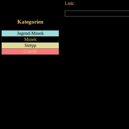
Link:
RSS-Feed
iCalendar-Feed
Kategorien
Jugend-Musek
Musek
Strëpp
Comité