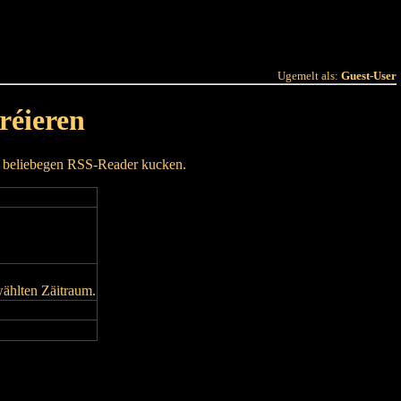
 Joer
Terminlëscht
Ugemelt als:
Guest-User
réieren
m beliebegen RSS-Reader kucken.
wählten Zäitraum.