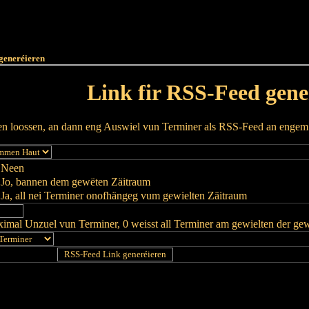
Haut
Dëss Woch
Dëse Mount
Dëst
Umellen
generéieren
Link fir RSS-Feed gene
ren loossen, an dann eng Auswiel vun Terminer als RSS-Feed an enge
Neen
Jo, bannen dem gewëten Zäitraum
Ja, all nei Terminer onofhängeg vum gewielten Zäitraum
imal Unzuel vun Terminer, 0 weisst all Terminer am gewielten der ge