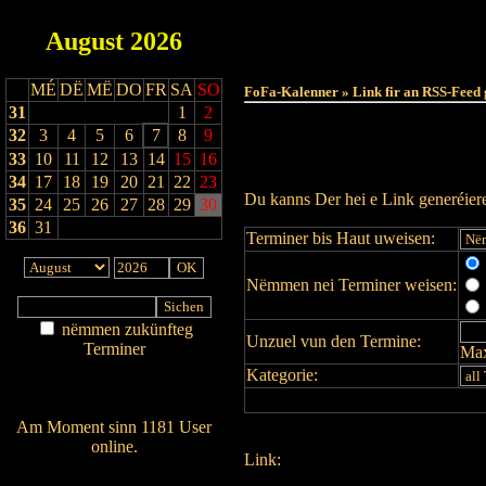
August
2026
MÉ
DË
MË
DO
FR
SA
SO
FoFa-Kalenner » Link fir an RSS-Feed 
31
1
2
32
3
4
5
6
7
8
9
33
10
11
12
13
14
15
16
34
17
18
19
20
21
22
23
Du kanns Der hei e Link generéie
35
24
25
26
27
28
29
30
36
31
Terminer bis Haut uweisen:
Nëmmen nei Terminer weisen:
nëmmen zukünfteg
Unzuel vun den Termine:
Terminer
Max
Am Détail sichen
Kategorie:
Nei agedroen
Am Moment sinn 1181 User
online.
Link:
Wien ass online?