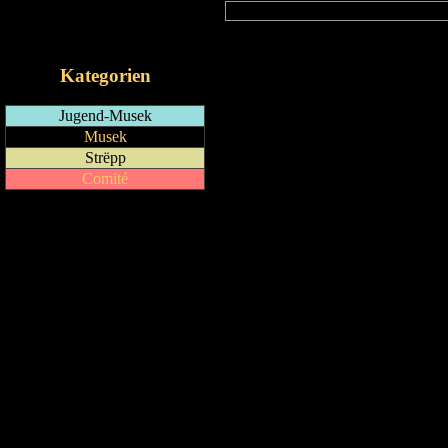
RSS-Feed
iCalendar-Feed
Kategorien
Jugend-Musek
Musek
Strëpp
Comité