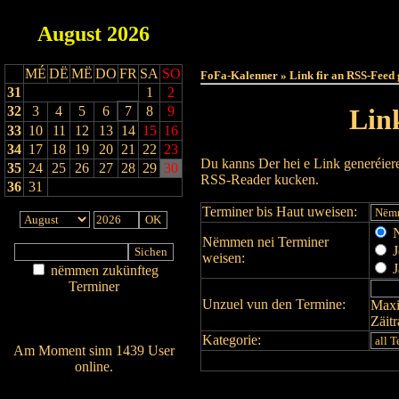
August
2026
Haut
MÉ
DË
MË
DO
FR
SA
SO
FoFa-Kalenner » Link fir an RSS-Feed 
31
1
2
32
3
4
5
6
7
8
9
Lin
33
10
11
12
13
14
15
16
34
17
18
19
20
21
22
23
Du kanns Der hei e Link generéier
35
24
25
26
27
28
29
30
RSS-Reader kucken.
36
31
Terminer bis Haut uweisen:
N
Nëmmen nei Terminer
J
weisen:
J
nëmmen zukünfteg
Terminer
Unzuel vun den Termine:
Maxi
Am Détail sichen
Zäit
Nei agedroen
Kategorie:
Am Moment sinn 1439 User
online.
Wien ass online?