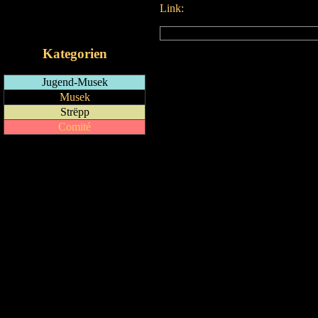
Link:
RSS-Feed
iCalendar-Feed
Kategorien
Jugend-Musek
Musek
Strëpp
Comité