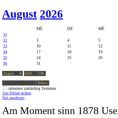
August
2026
MÉ
DË
MË
31
32
3
4
5
33
10
11
12
34
17
18
19
35
24
25
26
36
31
nëmmen zukünfteg Terminer
Am Détail sichen
Nei agedroen
Am Moment sinn 1878 User