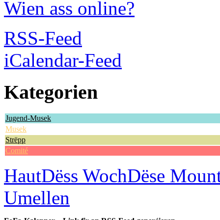
Wien ass online?
RSS-Feed
iCalendar-Feed
Kategorien
Jugend-Musek
Musek
Strëpp
Comité
Haut
Dëss Woch
Dëse Moun
Umellen