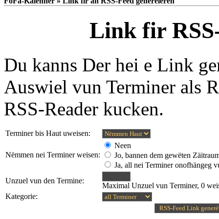
FoFa-Kalenner » Link fir an RSS-Feed generéieren
Link fir RSS
Du kanns Der hei e Link ge
Auswiel vun Terminer als 
RSS-Reader kucken.
Terminer bis Haut uweisen:
Neen
Nëmmen nei Terminer weisen:
Jo, bannen dem gewëten Zäitrau
Ja, all nei Terminer onofhängeg 
Unzuel vun den Termine:
Maximal Unzuel vun Terminer, 0 weis
Kategorie: