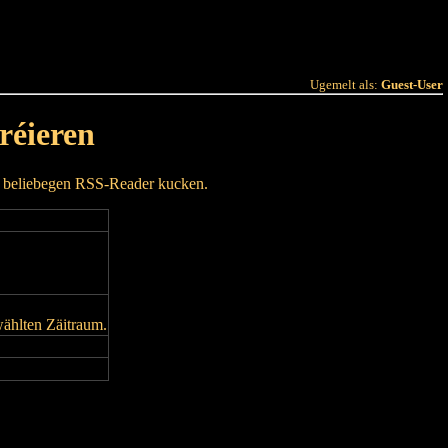
 Joer
Terminlëscht
Ugemelt als:
Guest-User
réieren
m beliebegen RSS-Reader kucken.
wählten Zäitraum.