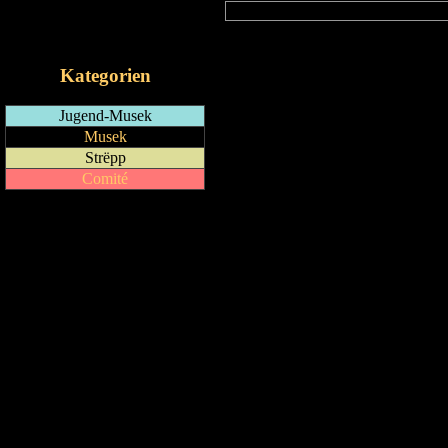
RSS-Feed
iCalendar-Feed
Kategorien
Jugend-Musek
Musek
Strëpp
Comité