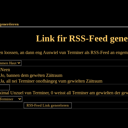
Haut
Dëss Woch
Dëse Mount
Dëst
Umellen
generéieren
Link fir RSS-Feed gene
ren loossen, an dann eng Auswiel vun Terminer als RSS-Feed an enge
Neen
Jo, bannen dem gewëten Zäitraum
Ja, all nei Terminer onofhängeg vum gewielten Zäitraum
imal Unzuel vun Terminer, 0 weisst all Terminer am gewielten der ge