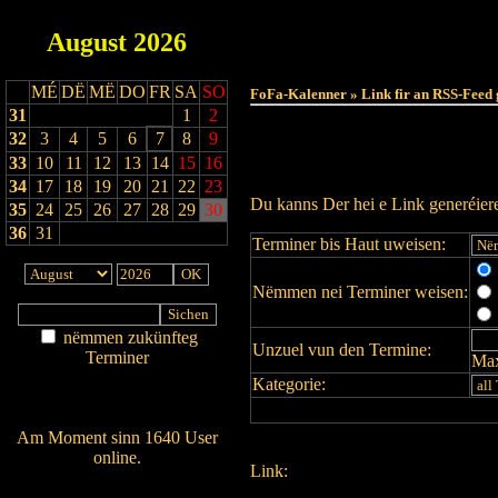
August
2026
MÉ
DË
MË
DO
FR
SA
SO
FoFa-Kalenner » Link fir an RSS-Feed 
31
1
2
32
3
4
5
6
7
8
9
33
10
11
12
13
14
15
16
34
17
18
19
20
21
22
23
Du kanns Der hei e Link generéie
35
24
25
26
27
28
29
30
36
31
Terminer bis Haut uweisen:
Nëmmen nei Terminer weisen:
nëmmen zukünfteg
Unzuel vun den Termine:
Terminer
Max
Am Détail sichen
Kategorie:
Nei agedroen
Am Moment sinn 1640 User
online.
Link:
Wien ass online?