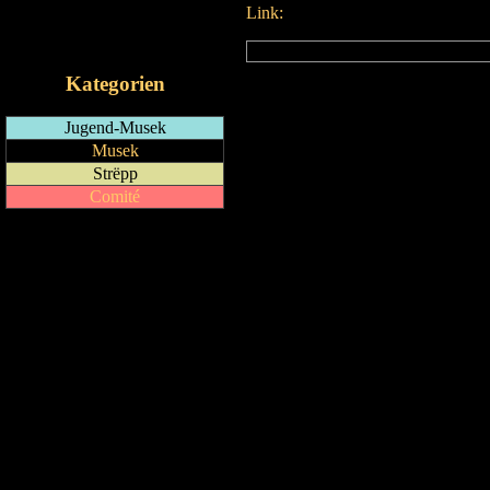
Link:
RSS-Feed
iCalendar-Feed
Kategorien
Jugend-Musek
Musek
Strëpp
Comité