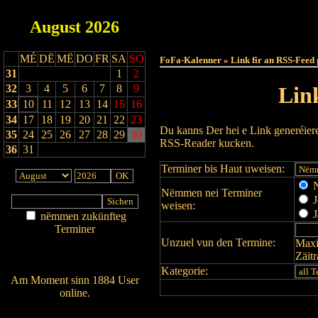
August
2026
Haut
MÉ
DË
MË
DO
FR
SA
SO
FoFa-Kalenner » Link fir an RSS-Feed 
31
1
2
32
3
4
5
6
7
8
9
Lin
33
10
11
12
13
14
15
16
34
17
18
19
20
21
22
23
Du kanns Der hei e Link generéier
35
24
25
26
27
28
29
30
RSS-Reader kucken.
36
31
Terminer bis Haut uweisen:
N
Nëmmen nei Terminer
J
weisen:
J
nëmmen zukünfteg
Terminer
Unzuel vun den Termine:
Maxi
Am Détail sichen
Zäit
Nei agedroen
Kategorie:
Am Moment sinn 1884 User
online.
Wien ass online?