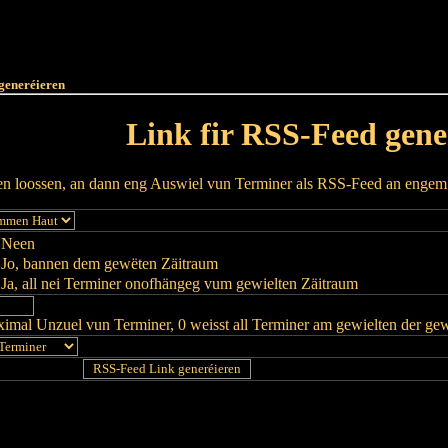
Haut
Dëss Woch
Dëse Mount
Dëst
Umellen
generéieren
Link fir RSS-Feed gene
ren loossen, an dann eng Auswiel vun Terminer als RSS-Feed an enge
Neen
Jo, bannen dem gewëten Zäitraum
Ja, all nei Terminer onofhängeg vum gewielten Zäitraum
imal Unzuel vun Terminer, 0 weisst all Terminer am gewielten der ge