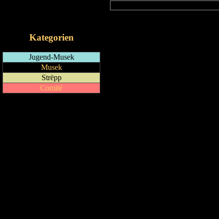
RSS-Feed
iCalendar-Feed
Kategorien
Jugend-Musek
Musek
Strëpp
Comité