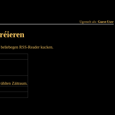
 Joer
Terminlëscht
Ugemelt als:
Guest-User
réieren
m beliebegen RSS-Reader kucken.
wählten Zäitraum.