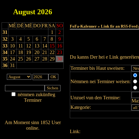
August
2026
MÉ
DË
MË
DO
FR
SA
SO
FoFa-Kalenner » Link fir an RSS-Feed 
31
1
2
32
3
4
5
6
7
8
9
33
10
11
12
13
14
15
16
34
17
18
19
20
21
22
23
Du kanns Der hei e Link generéie
35
24
25
26
27
28
29
30
36
31
Terminer bis Haut uweisen:
Nëmmen nei Terminer weisen:
nëmmen zukünfteg
Unzuel vun den Termine:
Terminer
Max
Am Détail sichen
Kategorie:
Nei agedroen
Am Moment sinn 1852 User
online.
Link:
Wien ass online?