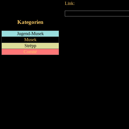
Link:
RSS-Feed
iCalendar-Feed
Kategorien
Jugend-Musek
Musek
Strëpp
Comité