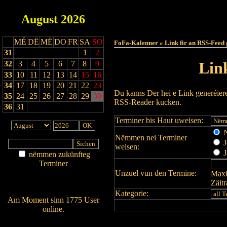
August
2026
Haut
MÉ
DË
MË
DO
FR
SA
SO
FoFa-Kalenner » Link fir an RSS-Feed 
31
1
2
Lin
32
3
4
5
6
7
8
9
33
10
11
12
13
14
15
16
34
17
18
19
20
21
22
23
Du kanns Der hei e Link generéier
35
24
25
26
27
28
29
30
RSS-Reader kucken.
36
31
Terminer bis Haut uweisen:
N
Nëmmen nei Terminer
J
weisen:
J
nëmmen zukünfteg
Terminer
Unzuel vun den Termine:
Maxi
Am Détail sichen
Zäit
Nei agedroen
Kategorie:
Am Moment sinn 1775 User
online.
Wien ass online?