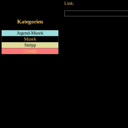
Link:
RSS-Feed
iCalendar-Feed
Kategorien
Jugend-Musek
Musek
Strëpp
Comité