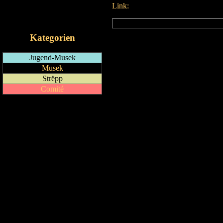
Link:
RSS-Feed
iCalendar-Feed
Kategorien
Jugend-Musek
Musek
Strëpp
Comité