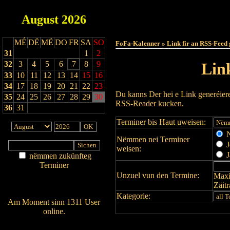
August
2026
Haut
MÉ
DË
MË
DO
FR
SA
SO
FoFa-Kalenner » Link fir an RSS-Feed 
31
1
2
32
3
4
5
6
7
8
9
Lin
33
10
11
12
13
14
15
16
34
17
18
19
20
21
22
23
Du kanns Der hei e Link generéier
35
24
25
26
27
28
29
30
RSS-Reader kucken.
36
31
Terminer bis Haut uweisen:
N
Nëmmen nei Terminer
J
weisen:
J
nëmmen zukünfteg
Terminer
Unzuel vun den Termine:
Maxi
Am Détail sichen
Zäit
Nei agedroen
Kategorie:
Am Moment sinn 1311 User
online.
Wien ass online?