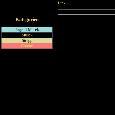
Link:
RSS-Feed
iCalendar-Feed
Kategorien
Jugend-Musek
Musek
Strëpp
Comité