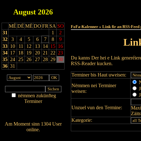
August
2026
Haut
MÉ
DË
MË
DO
FR
SA
SO
FoFa-Kalenner » Link fir an RSS-Feed 
31
1
2
32
3
4
5
6
7
8
9
Lin
33
10
11
12
13
14
15
16
34
17
18
19
20
21
22
23
Du kanns Der hei e Link generéier
35
24
25
26
27
28
29
30
RSS-Reader kucken.
36
31
Terminer bis Haut uweisen:
N
Nëmmen nei Terminer
J
weisen:
J
nëmmen zukünfteg
Terminer
Unzuel vun den Termine:
Maxi
Am Détail sichen
Zäit
Nei agedroen
Kategorie:
Am Moment sinn 1304 User
online.
Wien ass online?