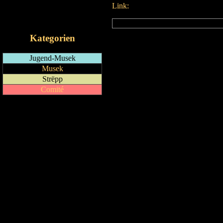
Link:
RSS-Feed
iCalendar-Feed
Kategorien
Jugend-Musek
Musek
Strëpp
Comité