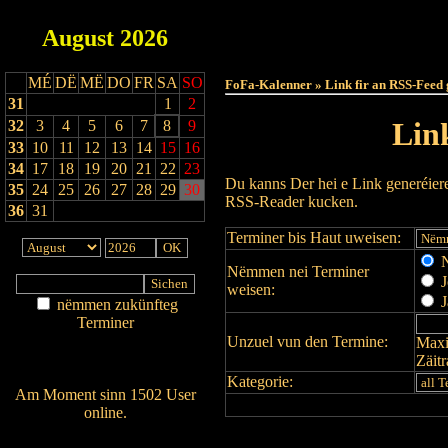
August
2026
Haut
MÉ
DË
MË
DO
FR
SA
SO
FoFa-Kalenner » Link fir an RSS-Feed 
31
1
2
Lin
32
3
4
5
6
7
8
9
33
10
11
12
13
14
15
16
34
17
18
19
20
21
22
23
Du kanns Der hei e Link generéier
35
24
25
26
27
28
29
30
RSS-Reader kucken.
36
31
Terminer bis Haut uweisen:
N
Nëmmen nei Terminer
J
weisen:
J
nëmmen zukünfteg
Terminer
Unzuel vun den Termine:
Maxi
Am Détail sichen
Zäit
Nei agedroen
Kategorie:
Am Moment sinn 1502 User
online.
Wien ass online?