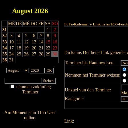
August
2026
MÉ
DË
MË
DO
FR
SA
SO
FoFa-Kalenner » Link fir an RSS-Feed 
31
1
2
32
3
4
5
6
7
8
9
33
10
11
12
13
14
15
16
34
17
18
19
20
21
22
23
Du kanns Der hei e Link generéie
35
24
25
26
27
28
29
30
36
31
Terminer bis Haut uweisen:
Nëmmen nei Terminer weisen:
nëmmen zukünfteg
Unzuel vun den Termine:
Terminer
Max
Am Détail sichen
Kategorie:
Nei agedroen
Am Moment sinn 1155 User
online.
Link:
Wien ass online?