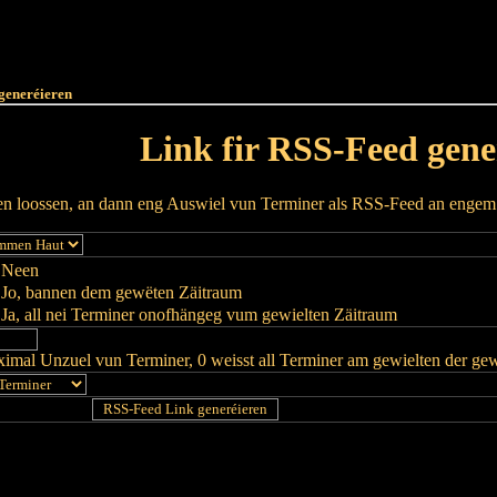
Haut
Dëss Woch
Dëse Mount
Dëst
Umellen
generéieren
Link fir RSS-Feed gene
ren loossen, an dann eng Auswiel vun Terminer als RSS-Feed an enge
Neen
Jo, bannen dem gewëten Zäitraum
Ja, all nei Terminer onofhängeg vum gewielten Zäitraum
imal Unzuel vun Terminer, 0 weisst all Terminer am gewielten der ge