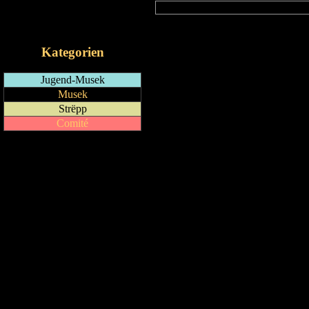
RSS-Feed
iCalendar-Feed
Kategorien
Jugend-Musek
Musek
Strëpp
Comité