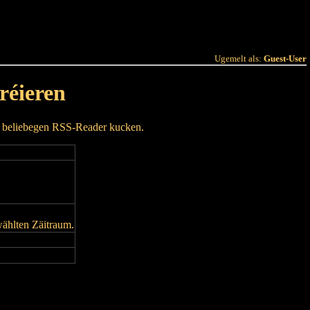
 Joer
Terminlëscht
Ugemelt als:
Guest-User
réieren
m beliebegen RSS-Reader kucken.
wählten Zäitraum.