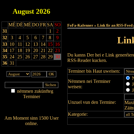
August
2026
Haut
MÉ
DË
MË
DO
FR
SA
SO
FoFa-Kalenner » Link fir an RSS-Feed 
31
1
2
Lin
32
3
4
5
6
7
8
9
33
10
11
12
13
14
15
16
34
17
18
19
20
21
22
23
Du kanns Der hei e Link generéier
35
24
25
26
27
28
29
30
RSS-Reader kucken.
36
31
Terminer bis Haut uweisen:
N
Nëmmen nei Terminer
J
weisen:
J
nëmmen zukünfteg
Terminer
Unzuel vun den Termine:
Maxi
Am Détail sichen
Zäit
Nei agedroen
Kategorie:
Am Moment sinn 1500 User
online.
Wien ass online?