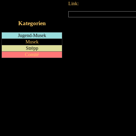
Link:
RSS-Feed
iCalendar-Feed
Kategorien
Jugend-Musek
Musek
Strëpp
Comité