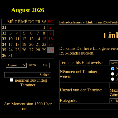
August
2026
Haut
MÉ
DË
MË
DO
FR
SA
SO
FoFa-Kalenner » Link fir an RSS-Feed 
31
1
2
Lin
32
3
4
5
6
7
8
9
33
10
11
12
13
14
15
16
34
17
18
19
20
21
22
23
Du kanns Der hei e Link generéier
35
24
25
26
27
28
29
30
RSS-Reader kucken.
36
31
Terminer bis Haut uweisen:
N
Nëmmen nei Terminer
J
weisen:
J
nëmmen zukünfteg
Terminer
Unzuel vun den Termine:
Maxi
Am Détail sichen
Zäit
Nei agedroen
Kategorie:
Am Moment sinn 1590 User
online.
Wien ass online?