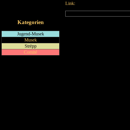
Link:
RSS-Feed
iCalendar-Feed
Kategorien
Jugend-Musek
Musek
Strëpp
Comité