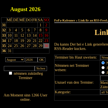
August
2026
Haut
MÉ
DË
MË
DO
FR
SA
SO
FoFa-Kalenner » Link fir an RSS-Feed 
31
1
2
32
3
4
5
6
7
8
9
Lin
33
10
11
12
13
14
15
16
34
17
18
19
20
21
22
23
Du kanns Der hei e Link generéier
35
24
25
26
27
28
29
30
RSS-Reader kucken.
36
31
Terminer bis Haut uweisen:
N
Nëmmen nei Terminer
J
weisen:
J
nëmmen zukünfteg
Terminer
Unzuel vun den Termine:
Maxi
Am Détail sichen
Zäit
Nei agedroen
Kategorie:
Am Moment sinn 1266 User
online.
Wien ass online?