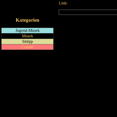
Link:
RSS-Feed
iCalendar-Feed
Kategorien
Jugend-Musek
Musek
Strëpp
Comité