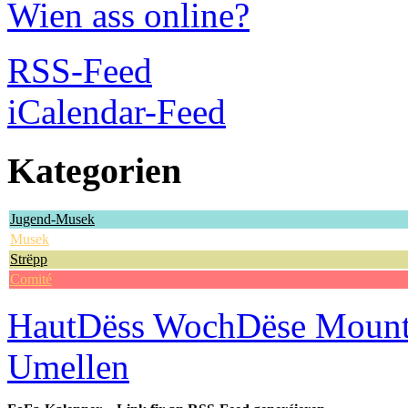
Wien ass online?
RSS-Feed
iCalendar-Feed
Kategorien
Jugend-Musek
Musek
Strëpp
Comité
Haut
Dëss Woch
Dëse Moun
Umellen