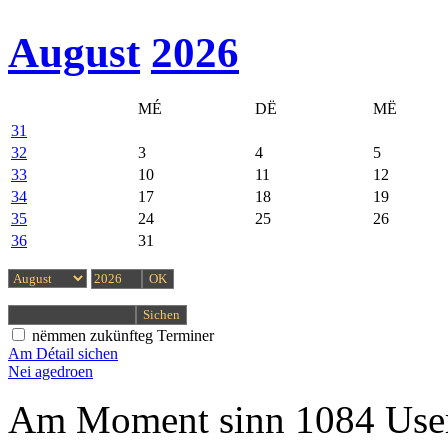
August
2026
MÉ
DË
MË
31
32
3
4
5
33
10
11
12
34
17
18
19
35
24
25
26
36
31
nëmmen zukünfteg Terminer
Am Détail sichen
Nei agedroen
Am Moment sinn 1084 User