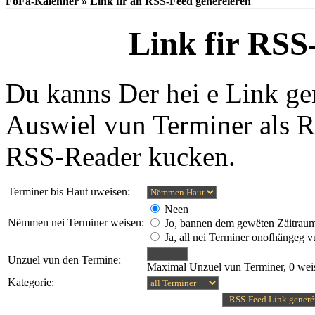
FoFa-Kalenner » Link fir an RSS-Feed generéieren
Link fir RSS
Du kanns Der hei e Link ge
Auswiel vun Terminer als 
RSS-Reader kucken.
Terminer bis Haut uweisen:
Neen
Nëmmen nei Terminer weisen:
Jo, bannen dem gewëten Zäitrau
Ja, all nei Terminer onofhängeg 
Unzuel vun den Termine:
Maximal Unzuel vun Terminer, 0 weis
Kategorie: