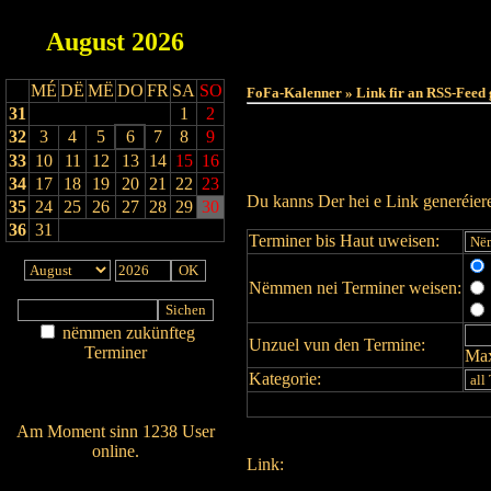
August
2026
MÉ
DË
MË
DO
FR
SA
SO
FoFa-Kalenner » Link fir an RSS-Feed 
31
1
2
32
3
4
5
6
7
8
9
33
10
11
12
13
14
15
16
34
17
18
19
20
21
22
23
Du kanns Der hei e Link generéie
35
24
25
26
27
28
29
30
36
31
Terminer bis Haut uweisen:
Nëmmen nei Terminer weisen:
nëmmen zukünfteg
Unzuel vun den Termine:
Terminer
Max
Am Détail sichen
Kategorie:
Nei agedroen
Am Moment sinn 1238 User
online.
Link:
Wien ass online?