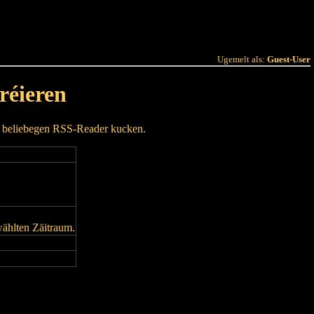
 Joer
Terminlëscht
Ugemelt als:
Guest-User
réieren
m beliebegen RSS-Reader kucken.
wählten Zäitraum.