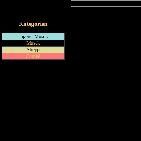
RSS-Feed
iCalendar-Feed
Kategorien
Jugend-Musek
Musek
Strëpp
Comité