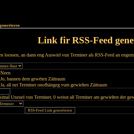
Haut
Dëss Woch
Dëse Mount
Dëst
Umellen
generéieren
Link fir RSS-Feed gene
ren loossen, an dann eng Auswiel vun Terminer als RSS-Feed an enge
Neen
Jo, bannen dem gewëten Zäitraum
Ja, all nei Terminer onofhängeg vum gewielten Zäitraum
imal Unzuel vun Terminer, 0 weisst all Terminer am gewielten der ge