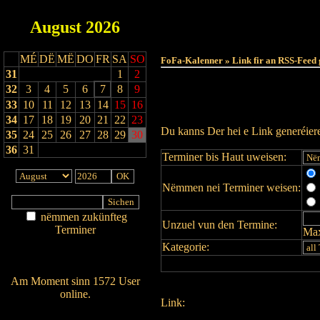
August
2026
MÉ
DË
MË
DO
FR
SA
SO
FoFa-Kalenner » Link fir an RSS-Feed 
31
1
2
32
3
4
5
6
7
8
9
33
10
11
12
13
14
15
16
34
17
18
19
20
21
22
23
Du kanns Der hei e Link generéie
35
24
25
26
27
28
29
30
36
31
Terminer bis Haut uweisen:
Nëmmen nei Terminer weisen:
nëmmen zukünfteg
Unzuel vun den Termine:
Terminer
Max
Am Détail sichen
Kategorie:
Nei agedroen
Am Moment sinn 1572 User
online.
Link:
Wien ass online?