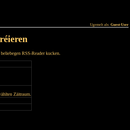
 Joer
Terminlëscht
Ugemelt als:
Guest-User
réieren
m beliebegen RSS-Reader kucken.
wählten Zäitraum.