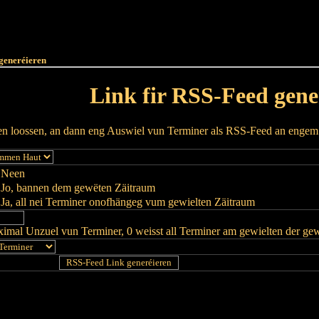
Haut
Dëss Woch
Dëse Mount
Dëst
Umellen
generéieren
Link fir RSS-Feed gene
ren loossen, an dann eng Auswiel vun Terminer als RSS-Feed an enge
Neen
Jo, bannen dem gewëten Zäitraum
Ja, all nei Terminer onofhängeg vum gewielten Zäitraum
imal Unzuel vun Terminer, 0 weisst all Terminer am gewielten der ge