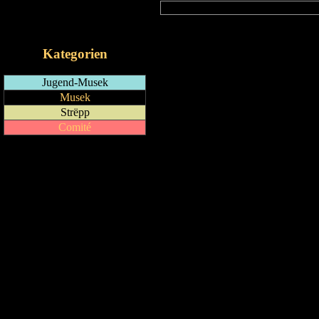
RSS-Feed
iCalendar-Feed
Kategorien
Jugend-Musek
Musek
Strëpp
Comité