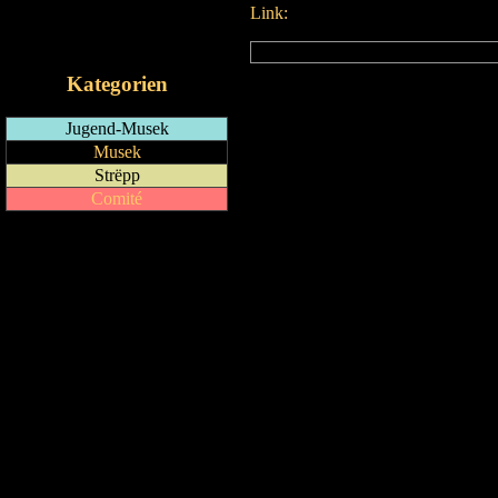
Link:
RSS-Feed
iCalendar-Feed
Kategorien
Jugend-Musek
Musek
Strëpp
Comité