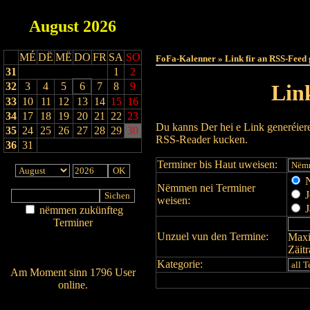
August
2026
Haut
MÉ
DË
MË
DO
FR
SA
SO
FoFa-Kalenner » Link fir an RSS-Feed 
31
1
2
32
3
4
5
6
7
8
9
Lin
33
10
11
12
13
14
15
16
34
17
18
19
20
21
22
23
Du kanns Der hei e Link generéier
35
24
25
26
27
28
29
30
RSS-Reader kucken.
36
31
Terminer bis Haut uweisen:
N
Nëmmen nei Terminer
J
weisen:
J
nëmmen zukünfteg
Terminer
Unzuel vun den Termine:
Maxi
Am Détail sichen
Zäit
Nei agedroen
Kategorie:
Am Moment sinn 1796 User
online.
Wien ass online?