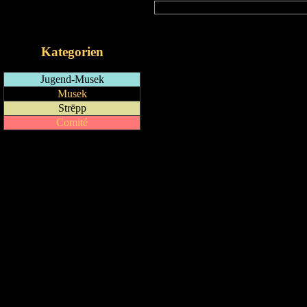
RSS-Feed
iCalendar-Feed
Kategorien
Jugend-Musek
Musek
Strëpp
Comité