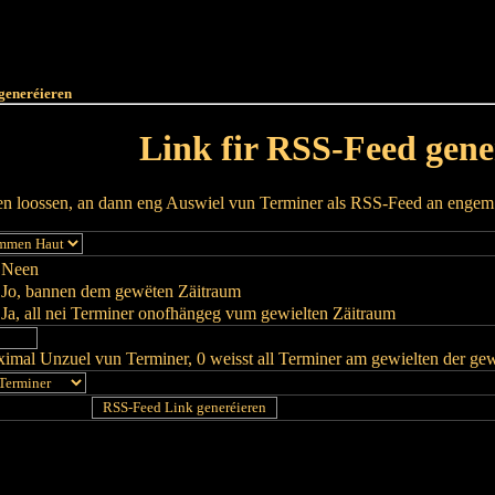
Haut
Dëss Woch
Dëse Mount
Dëst
Umellen
generéieren
Link fir RSS-Feed gene
ren loossen, an dann eng Auswiel vun Terminer als RSS-Feed an enge
Neen
Jo, bannen dem gewëten Zäitraum
Ja, all nei Terminer onofhängeg vum gewielten Zäitraum
imal Unzuel vun Terminer, 0 weisst all Terminer am gewielten der ge