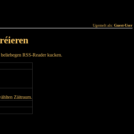
 Joer
Terminlëscht
Ugemelt als:
Guest-User
réieren
m beliebegen RSS-Reader kucken.
wählten Zäitraum.