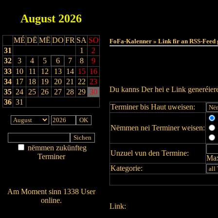
August
2026
MÉ
DË
MË
DO
FR
SA
SO
FoFa-Kalenner » Link fir an RSS-Feed 
31
1
2
32
3
4
5
6
7
8
9
33
10
11
12
13
14
15
16
34
17
18
19
20
21
22
23
Du kanns Der hei e Link generéie
35
24
25
26
27
28
29
30
36
31
Terminer bis Haut uweisen:
Nëmmen nei Terminer weisen:
nëmmen zukünfteg
Unzuel vun den Termine:
Terminer
Max
Am Détail sichen
Kategorie:
Nei agedroen
Am Moment sinn 1338 User
online.
Link:
Wien ass online?