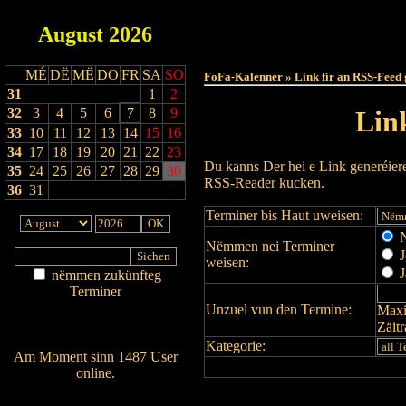
August
2026
Haut
MÉ
DË
MË
DO
FR
SA
SO
FoFa-Kalenner » Link fir an RSS-Feed 
31
1
2
32
3
4
5
6
7
8
9
Lin
33
10
11
12
13
14
15
16
34
17
18
19
20
21
22
23
Du kanns Der hei e Link generéier
35
24
25
26
27
28
29
30
RSS-Reader kucken.
36
31
Terminer bis Haut uweisen:
N
Nëmmen nei Terminer
J
weisen:
J
nëmmen zukünfteg
Terminer
Unzuel vun den Termine:
Maxi
Am Détail sichen
Zäit
Nei agedroen
Kategorie:
Am Moment sinn 1487 User
online.
Wien ass online?