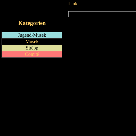
Link:
RSS-Feed
iCalendar-Feed
Kategorien
Jugend-Musek
Musek
Strëpp
Comité